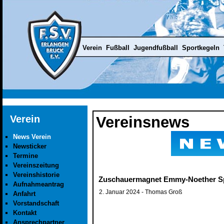
Verein
Fußball
Jugendfußball
Sportkegeln
Verein
Vereinsnews
News Verein
Newsticker
Termine
Vereinszeitung
Vereinshistorie
Zuschauermagnet Emmy-Noether Sp
Aufnahmeantrag
2. Januar 2024
- Thomas Groß
Anfahrt
Vorstandschaft
Kontakt
Ansprechpartner