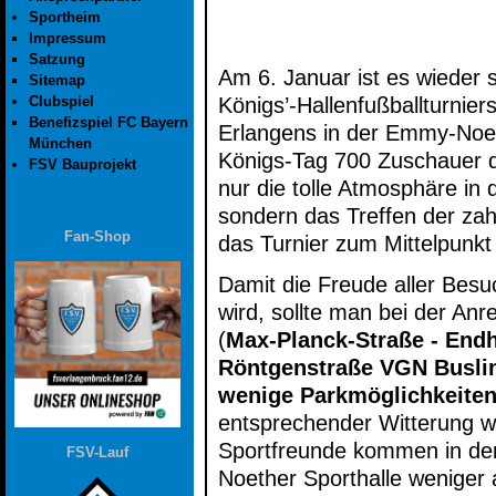
Sportheim
Impressum
Satzung
Am 6. Januar ist es wieder s
Sitemap
Königs’-Hallenfußballturniers
Clubspiel
Benefizspiel FC Bayern
Erlangens in der Emmy-Noet
München
Königs-Tag 700 Zuschauer d
FSV Bauprojekt
nur die tolle Atmosphäre in 
sondern das Treffen der zah
Fan-Shop
das Turnier zum Mittelpunkt 
Damit die Freude aller Besu
wird, sollte man bei der Anr
(
Max-Planck-Straße - Endh
Röntgenstraße VGN Buslin
wenige Parkmöglichkeite
entsprechender Witterung we
Sportfreunde kommen in de
FSV-Lauf
Noether Sporthalle weniger 