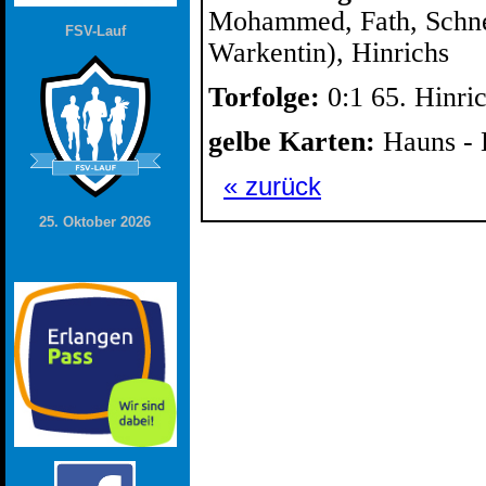
Mohammed, Fath, Schnei
FSV-Lauf
Warkentin), Hinrichs
Torfolge:
0:1 65. Hinri
gelbe Karten:
Hauns - 
« zurück
25. Oktober 2026